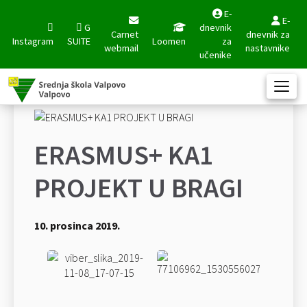
E-
E-
G
dnevnik
Carnet
dnevnik za
Instagram
SUITE
Loomen
za
webmail
nastavnike
učenike
ERASMUS+ KA1
PROJEKT U BRAGI
10. prosinca 2019.