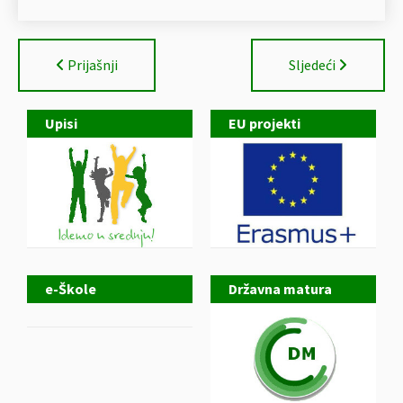
Prijašnji
Sljedeći
Upisi
EU projekti
e-Škole
Državna matura