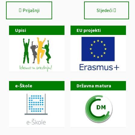
Prijašnji
Sljedeći
Upisi
EU projekti
e-Škole
Državna matura