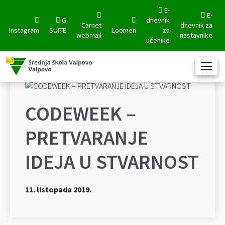
E-
E-
G
dnevnik
Carnet
dnevnik za
Instagram
SUITE
Loomen
za
webmail
nastavnike
učenike
CODEWEEK –
PRETVARANJE
IDEJA U STVARNOST
11. listopada 2019.