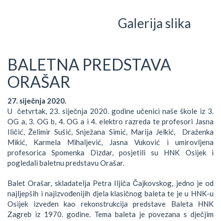
Galerija slika
BALETNA PREDSTAVA
ORAŠAR
27. siječnja 2020.
U četvrtak, 23. siječnja 2020. godine učenici naše škole iz 3.
OG a, 3. OG b, 4. OG a i 4. elektro razreda te profesori Jasna
Iličić, Želimir Sušić, Snježana Simić, Marija Jelkić, Draženka
Mikić, Karmela Mihaljević, Jasna Vuković i umirovljena
profesorica Spomenka Dizdar, posjetili su HNK Osijek i
pogledali baletnu predstavu Orašar.
Balet Orašar, skladatelja Petra Iljiča Čajkovskog, jedno je od
najljepših i najizvođenijih djela klasičnog baleta te je u HNK-u
Osijek izveden kao rekonstrukcija predstave Baleta HNK
Zagreb iz 1970. godine. Tema baleta je povezana s dječjim