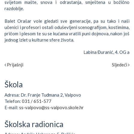
svijetom mašte, snova i odrastanja, smještena u božično
razdoblje.
Balet Orašar vole gledati sve generacije, pa su tako i naši
učenici i profesori ostali oduševljeni scenografijom, kostimima,
pričom i plesom te su se kućama vratili puni dojmova, nakon još
jednog izlet u kulturne sfere života.
Labina Đuranić, 4. OG a
Prijašnji
Sljedeći
Škola
Adresa: Dr. Franje Tuđmana 2, Valpovo
Telefon:
031 / 651-577
E-mail:
ss-valpovo@ss-valpovo.skole.hr
Školska radionica