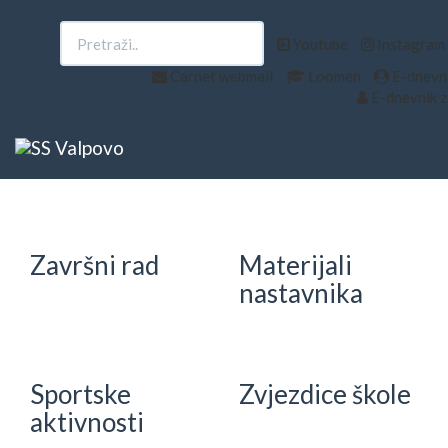
Upisi
EU projekti
Youtube
Instagram
Carnet webmail
Loomen
E-dnevni
E-dnevnik z
e-Škole
Državna
matura
Završni rad
Materijali
nastavnika
Sportske
Zvjezdice škole
aktivnosti