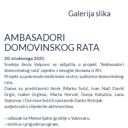
Galerija slika
AMBASADORI
DOMOVINSKOG RATA
20. studenoga 2025.
Srednja škola Valpovo se uključila u projekt “Ambasadori
domovinskog rata” zajedno s mnogim školama iz RH.
Projekt su pokrenule medicinske sestre, sudionice domovinskog
rata.
Danas su predstavnici škole (Marko Sušić, Ivan Nađ, David
Grgić, Isabel Grginac, Marta Horvat, Dunja Katušića, Lana
Vujnovac i Dorotea Sušić)i nastavnik Darko Bošnjak
sudjelovali u slijedećim aktivnostima:
– odlazak na Memorijalno groblje u Vukovaru,
– molitva i prigodni program,