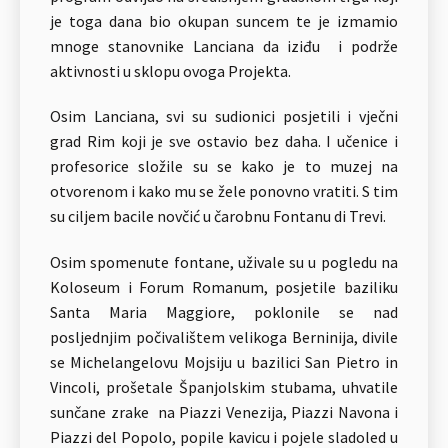
je toga dana bio okupan suncem te je izmamio
mnoge stanovnike Lanciana da iziđu i podrže
aktivnosti u sklopu ovoga Projekta.
Osim Lanciana, svi su sudionici posjetili i vječni
grad Rim koji je sve ostavio bez daha. I učenice i
profesorice složile su se kako je to muzej na
otvorenom i kako mu se žele ponovno vratiti. S tim
su ciljem bacile novčić u čarobnu Fontanu di Trevi.
Osim spomenute fontane, uživale su u pogledu na
Koloseum i Forum Romanum, posjetile baziliku
Santa Maria Maggiore, poklonile se nad
posljednjim počivalištem velikoga Berninija, divile
se Michelangelovu Mojsiju u bazilici San Pietro in
Vincoli, prošetale Španjolskim stubama, uhvatile
sunčane zrake na Piazzi Venezija, Piazzi Navona i
Piazzi del Popolo, popile kavicu i pojele sladoled u