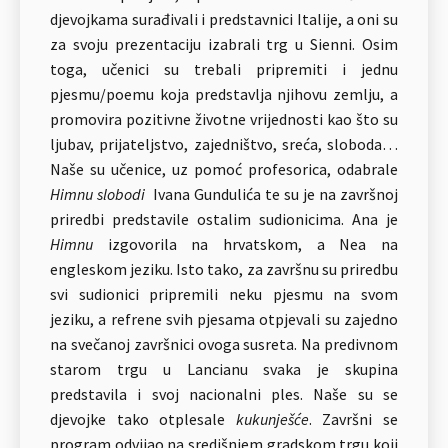
djevojkama surađivali i predstavnici Italije, a oni su
za svoju prezentaciju izabrali trg u Sienni. Osim
toga, učenici su trebali pripremiti i jednu
pjesmu/poemu koja predstavlja njihovu zemlju, a
promovira pozitivne životne vrijednosti kao što su
ljubav, prijateljstvo, zajedništvo, sreća, sloboda…
Naše su učenice, uz pomoć profesorica, odabrale
Himnu slobodi
Ivana Gundulića te su je na završnoj
priredbi predstavile ostalim sudionicima. Ana je
Himnu
izgovorila na hrvatskom, a Nea na
engleskom jeziku. Isto tako, za završnu su priredbu
svi sudionici pripremili neku pjesmu na svom
jeziku, a refrene svih pjesama otpjevali su zajedno
na svečanoj završnici ovoga susreta. Na predivnom
starom trgu u Lancianu svaka je skupina
predstavila i svoj nacionalni ples. Naše su se
djevojke tako otplesale
kukunješće
. Završni se
program odvijao na središnjem gradskom trgu koji