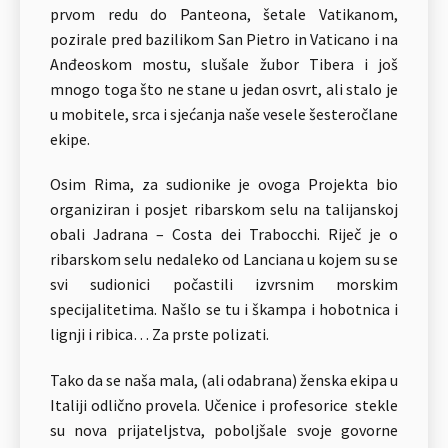
prvom redu do Panteona, šetale Vatikanom,
pozirale pred bazilikom San Pietro in Vaticano i na
Anđeoskom mostu, slušale žubor Tibera i još
mnogo toga što ne stane u jedan osvrt, ali stalo je
u mobitele, srca i sjećanja naše vesele šesteročlane
ekipe.
Osim Rima, za sudionike je ovoga Projekta bio
organiziran i posjet ribarskom selu na talijanskoj
obali Jadrana – Costa dei Trabocchi. Riječ je o
ribarskom selu nedaleko od Lanciana u kojem su se
svi sudionici počastili izvrsnim morskim
specijalitetima. Našlo se tu i škampa i hobotnica i
lignji i ribica… Za prste polizati.
Tako da se naša mala, (ali odabrana) ženska ekipa u
Italiji odlično provela. Učenice i profesorice stekle
su nova prijateljstva, poboljšale svoje govorne