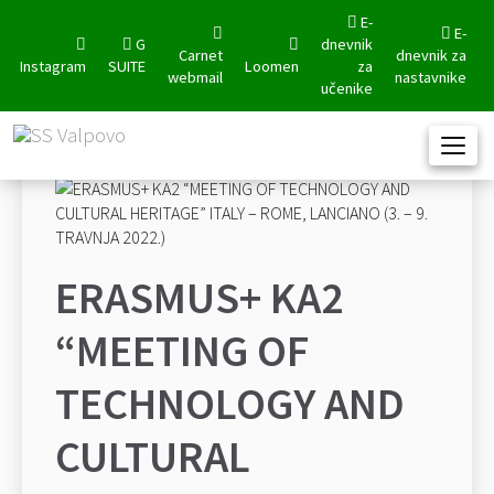
E-
E-
G
dnevnik
Carnet
dnevnik za
Instagram
SUITE
Loomen
za
webmail
nastavnike
učenike
ERASMUS+ KA2
“MEETING OF
TECHNOLOGY AND
CULTURAL