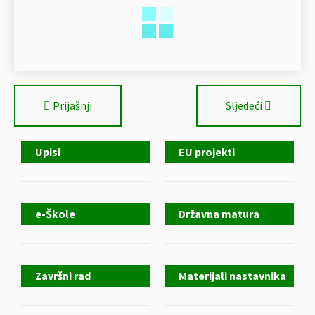
Prijašnji
Sljedeći
Upisi
EU projekti
e-Škole
Državna matura
Završni rad
Materijali nastavnika