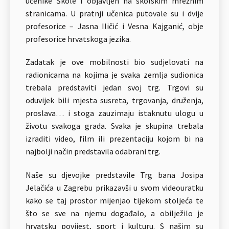
učenike Škole i objavljen na školskim mrežnim
stranicama. U pratnji učenica putovale su i dvije
profesorice – Jasna Iličić i Vesna Kajganić, obje
profesorice hrvatskoga jezika.
Zadatak je ove mobilnosti bio sudjelovati na
radionicama na kojima je svaka zemlja sudionica
trebala predstaviti jedan svoj trg. Trgovi su
oduvijek bili mjesta susreta, trgovanja, druženja,
proslava… i stoga zauzimaju istaknutu ulogu u
životu svakoga grada. Svaka je skupina trebala
izraditi video, film ili prezentaciju kojom bi na
najbolji način predstavila odabrani trg.
Naše su djevojke predstavile Trg bana Josipa
Jelačića u Zagrebu prikazavši u svom videouratku
kako se taj prostor mijenjao tijekom stoljeća te
što se sve na njemu događalo, a obilježilo je
hrvatsku povijest, sport i kulturu. S našim su