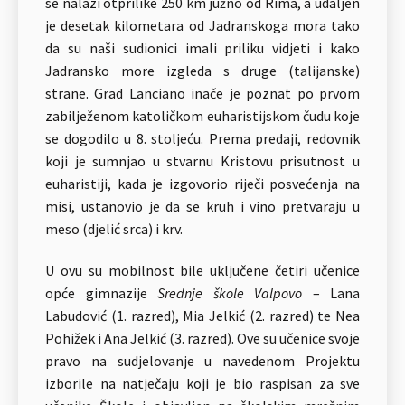
se nalazi otprilike 250 km južno od Rima, a udaljen
je desetak kilometara od Jadranskoga mora tako
da su naši sudionici imali priliku vidjeti i kako
Jadransko more izgleda s druge (talijanske)
strane. Grad Lanciano inače je poznat po prvom
zabilježenom katoličkom euharistijskom čudu koje
se dogodilo u 8. stoljeću. Prema predaji, redovnik
koji je sumnjao u stvarnu Kristovu prisutnost u
euharistiji, kada je izgovorio riječi posvećenja na
misi, ustanovio je da se kruh i vino pretvaraju u
meso (djelić srca) i krv.
U ovu su mobilnost bile uključene četiri učenice
opće gimnazije
Srednje škole Valpovo
– Lana
Labudović (1. razred), Mia Jelkić (2. razred) te Nea
Pohižek i Ana Jelkić (3. razred). Ove su učenice svoje
pravo na sudjelovanje u navedenom Projektu
izborile na natječaju koji je bio raspisan za sve