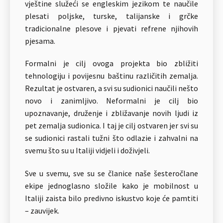
vještine služeći se engleskim jezikom te naučile
plesati poljske, turske, talijanske i grčke
tradicionalne plesove i pjevati refrene njihovih
pjesama.
Formalni je cilj ovoga projekta bio zbližiti
tehnologiju i povijesnu baštinu različitih zemalja.
Rezultat je ostvaren, a svi su sudionici naučili nešto
novo i zanimljivo. Neformalni je cilj bio
upoznavanje, druženje i zbližavanje novih ljudi iz
pet zemalja sudionica. I taj je cilj ostvaren jer svi su
se sudionici rastali tužni što odlazie i zahvalni na
svemu što su u Italiji vidjeli i doživjeli.
Sve u svemu, sve su se članice naše šesteročlane
ekipe jednoglasno složile kako je mobilnost u
Italiji zaista bilo predivno iskustvo koje će pamtiti
– zauvijek.