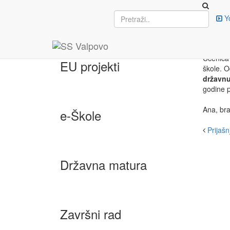
Upisi
Y
ANA
25. trav
Učenica 
EU projekti
škole. O
državn
godine p
Ana, bra
e-Škole
Prijašnj
Državna matura
Završni rad