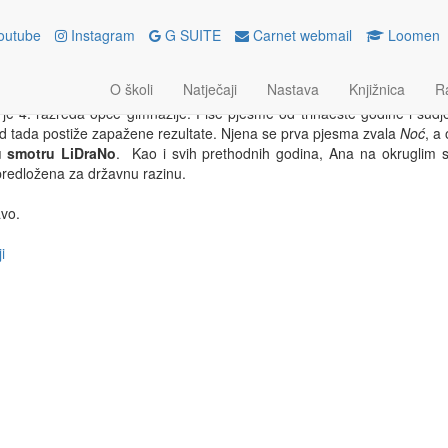
outube
Instagram
G SUITE
Carnet webmail
Loomen
 VINOGRADAC – ZVJEZDICA P
O školi
Natječaji
Nastava
Knjižnica
R
nja 2021.
je 4. razreda opće gimnazije. Piše pjesme od trinaeste godine i sud
d tada postiže zapažene rezultate. Njena se prva pjesma zvala
Noć
, a
u smotru LiDraNo
. Kao i svih prethodnih godina, Ana na okruglim s
redložena za državnu razinu.
vo.
i