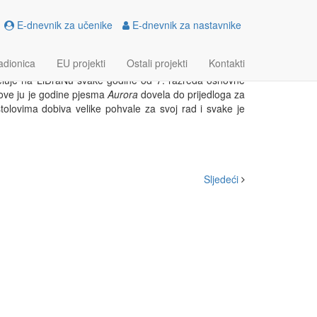
E-dnevnik za učenike
E-dnevnik za nastavnike
JESNIKINJA
adionica
EU projekti
Ostali projekti
Kontakti
jeluje na LiDraNu svake godine od 7. razreda osnovne
 ove ju je godine pjesma
Aurora
dovela do prijedloga za
tolovima dobiva velike pohvale za svoj rad i svake je
Sljedeći